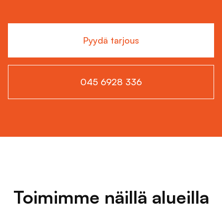
Pyydä tarjous
045 6928 336
Toimimme näillä alueilla