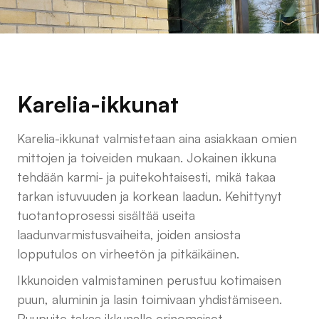
Karelia-ikkunat
Karelia-ikkunat valmistetaan aina asiakkaan omien
mittojen ja toiveiden mukaan. Jokainen ikkuna
tehdään karmi- ja puitekohtaisesti, mikä takaa
tarkan istuvuuden ja korkean laadun. Kehittynyt
tuotantoprosessi sisältää useita
laadunvarmistusvaiheita, joiden ansiosta
lopputulos on virheetön ja pitkäikäinen.
Ikkunoiden valmistaminen perustuu kotimaisen
puun, aluminin ja lasin toimivaan yhdistämiseen.
Puupuite takaa ikkunalle erinomaiset