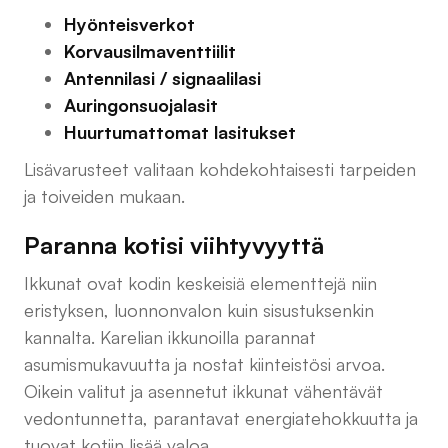
Hyönteisverkot
Korvausilmaventtiilit
Antennilasi / signaalilasi
Auringonsuojalasit
Huurtumattomat lasitukset
Lisävarusteet valitaan kohdekohtaisesti tarpeiden
ja toiveiden mukaan.
Paranna kotisi viihtyvyyttä
Ikkunat ovat kodin keskeisiä elementtejä niin
eristyksen, luonnonvalon kuin sisustuksenkin
kannalta. Karelian ikkunoilla parannat
asumismukavuutta ja nostat kiinteistösi arvoa.
Oikein valitut ja asennetut ikkunat vähentävät
vedontunnetta, parantavat energiatehokkuutta ja
tuovat kotiin lisää valoa.