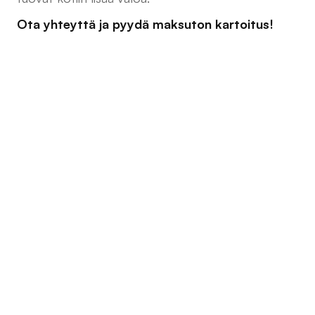
Ota yhteyttä ja pyydä maksuton kartoitus!
Jätä meille soittopyyntö
Voit jättää meille yhteystietosi alle ja
soitamme pian.