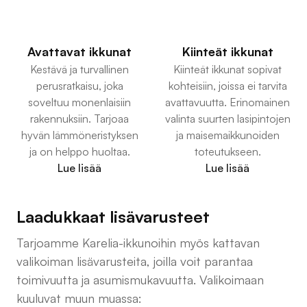
Avattavat ikkunat
Kiinteät ikkunat
Kestävä ja turvallinen
Kiinteät ikkunat sopivat
perusratkaisu, joka
kohteisiin, joissa ei tarvita
soveltuu monenlaisiin
avattavuutta. Erinomainen
rakennuksiin. Tarjoaa
valinta suurten lasipintojen
hyvän lämmöneristyksen
ja maisemaikkunoiden
ja on helppo huoltaa.
toteutukseen.
Lue lisää
Lue lisää
Laadukkaat lisävarusteet
Tarjoamme Karelia-ikkunoihin myös kattavan
valikoiman lisävarusteita, joilla voit parantaa
toimivuutta ja asumismukavuutta. Valikoimaan
kuuluvat muun muassa: