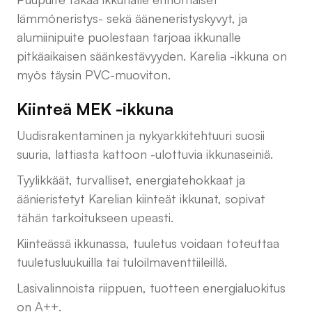
lämmöneristys- sekä ääneneristyskyvyt, ja
alumiinipuite puolestaan tarjoaa ikkunalle
pitkäaikaisen säänkestävyyden. Karelia -ikkuna on
myös täysin PVC-muoviton.
Kiinteä MEK -ikkuna
Uudisrakentaminen ja nykyarkkitehtuuri suosii
suuria, lattiasta kattoon -ulottuvia ikkunaseiniä.
Tyylikkäät, turvalliset, energiatehokkaat ja
äänieristetyt Karelian kiinteät ikkunat, sopivat
tähän tarkoitukseen upeasti.
Kiinteässä ikkunassa, tuuletus voidaan toteuttaa
tuuletusluukuilla tai tuloilmaventtiileillä.
Lasivalinnoista riippuen, tuotteen energialuokitus
on A++.